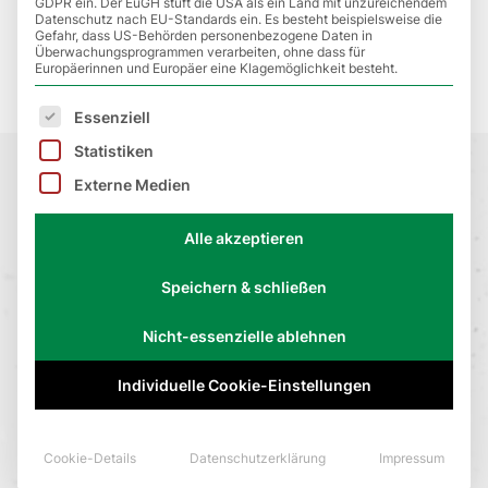
GDPR ein. Der EuGH stuft die USA als ein Land mit unzureichendem
Datenschutz nach EU-Standards ein. Es besteht beispielsweise die
Gefahr, dass US-Behörden personenbezogene Daten in
Überwachungsprogrammen verarbeiten, ohne dass für
Europäerinnen und Europäer eine Klagemöglichkeit besteht.
Es folgt eine Liste der Service-Gruppen, für die eine E
Essenziell
Statistiken
Externe Medien
Alle akzeptieren
NEWSLETTER
Speichern & schließen
Immer auf dem neusten Stand bleiben
mit unserem AGC-Newsletter
Nicht-essenzielle ablehnen
Individuelle Cookie-Einstellungen
Sie müssen den Inhalt von
Turnstile
laden, um das
Formular abzuschicken. Bitte beachten Sie, dass dabei
Cookie-Details
Datenschutzerklärung
Impressum
Daten mit Drittanbietern ausgetauscht werden.