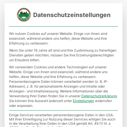
KALKAN CUP: Tennis
Datenschutzeinstellungen
meets Golf 2025
Wir nutzen Cookies auf unserer Website. Einige von ihnen sind
essenziell, während andere uns helfen, diese Website und Ihre
MEHR LESEN
Erfahrung zu verbessern.
Wenn Sie unter 16 Jahre alt sind und Ihre Zustimmung zu freiwilligen
Diensten geben möchten, müssen Sie Ihre Erziehungsberechtigten
um Erlaubnis bitten.
Wir verwenden Cookies und andere Technologien auf unserer
Website. Einige von ihnen sind essenziell, während andere uns
helfen, diese Website und Ihre Erfahrung zu verbessern.
26.04.2025
Personenbezogene Daten können verarbeitet werden (z. B. IP-
Adressen), z. B. für personalisierte Anzeigen und Inhalte oder
Anzeigen- und Inhaltsmessung.
Weitere Informationen über die
Monatspreis 2026
Verwendung Ihrer Daten finden Sie in unserer
Datenschutzerklärung
.
Jahreswertung per 10
Sie können Ihre Auswahl jederzeit unter
Einstellungen
widerrufen
oder anpassen.
Einige Services verarbeiten personenbezogene Daten in den USA.
Mit Ihrer Einwilligung zur Nutzung dieser Services willigen Sie auch
MEHR LESEN
in die Verarbeitung Ihrer Daten in den USA gemäß Art. 49 (1) lit. a