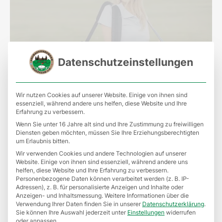
Datenschutzeinstellungen
Wir nutzen Cookies auf unserer Website. Einige von ihnen sind
essenziell, während andere uns helfen, diese Website und Ihre
Probemitgliedschaft
Erfahrung zu verbessern.
Wenn Sie unter 16 Jahre alt sind und Ihre Zustimmung zu freiwilligen
Diensten geben möchten, müssen Sie Ihre Erziehungsberechtigten
um Erlaubnis bitten.
Sie spielen schon Golf, haben ein Handicap
Wir verwenden Cookies und andere Technologien auf unserer
Website. Einige von ihnen sind essenziell, während andere uns
und sind vielleicht sogar bereits Mitglied in
helfen, diese Website und Ihre Erfahrung zu verbessern.
Personenbezogene Daten können verarbeitet werden (z. B. IP-
einem anderen Club und möchten den
Adressen), z. B. für personalisierte Anzeigen und Inhalte oder
Aschaffenburger Golfclub gerne näher
Anzeigen- und Inhaltsmessung.
Weitere Informationen über die
Verwendung Ihrer Daten finden Sie in unserer
Datenschutzerklärung
.
kennenlernen?
Sie können Ihre Auswahl jederzeit unter
Einstellungen
widerrufen
oder anpassen.