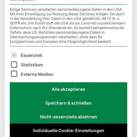
Dann haben wir auch in diesem Fall genau das
Einige Services verarbeiten personenbezogene Daten in den USA.
Richtige für Sie:
Mit Ihrer Einwilligung zur Nutzung dieser Services willigen Sie auch
in die Verarbeitung Ihrer Daten in den USA gemäß Art. 49 (1) lit. a
GDPR ein. Der EuGH stuft die USA als ein Land mit unzureichendem
Datenschutz nach EU-Standards ein. Es besteht beispielsweise die
Gefahr, dass US-Behörden personenbezogene Daten in
Überwachungsprogrammen verarbeiten, ohne dass für
Europäerinnen und Europäer eine Klagemöglichkeit besteht.
Für nur
€ 99
im Monat können Sie
ein Jahr lang den Aschaffenburger
Es folgt eine Liste der Service-Gruppen, für die eine E
Essenziell
Golfclub für sich ganz persönlich
Statistiken
„ausprobieren“.
Externe Medien
Alle akzeptieren
JETZT MITGLIED WERDEN
Speichern & schließen
Nicht-essenzielle ablehnen
Die Probemitgliedschaft endet automatisch
Individuelle Cookie-Einstellungen