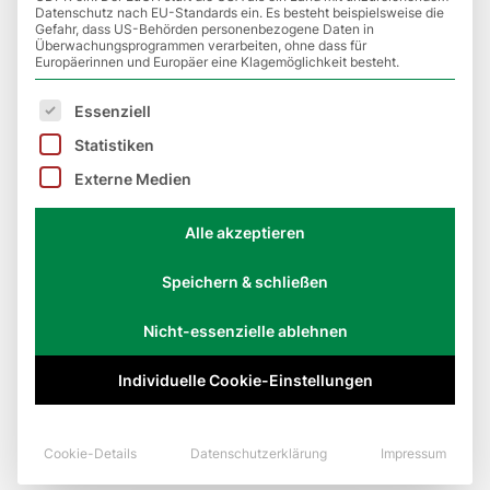
Datenschutz nach EU-Standards ein. Es besteht beispielsweise die
Gefahr, dass US-Behörden personenbezogene Daten in
Early Bird by AB
Überwachungsprogrammen verarbeiten, ohne dass für
Europäerinnen und Europäer eine Klagemöglichkeit besteht.
Immobilien Staab 2023
Es folgt eine Liste der Service-Gruppen, für die eine E
Essenziell
Statistiken
Externe Medien
Alle akzeptieren
Speichern & schließen
Nicht-essenzielle ablehnen
Individuelle Cookie-Einstellungen
Matchplay
Siegerehrung 2022
Cookie-Details
Datenschutzerklärung
Impressum