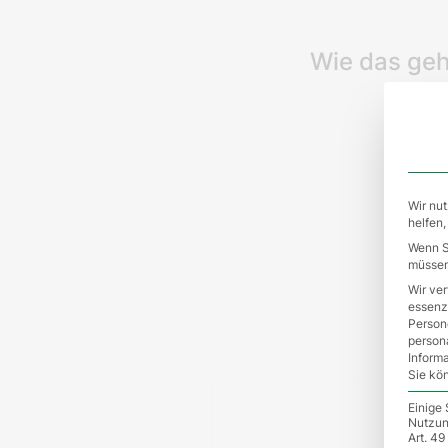
Wie das geh
Wir nut
helfen,
Wenn Si
müssen 
Wir ve
essenzi
Person
person
Inform
Sie kö
Einige
Nutzung
Art. 49