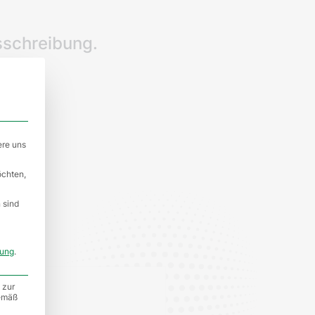
sschreibung.
ere uns
öchten,
 sind
rung
.
 zur
gemäß