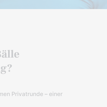
Bälle
ag?
men Privatrunde – einer