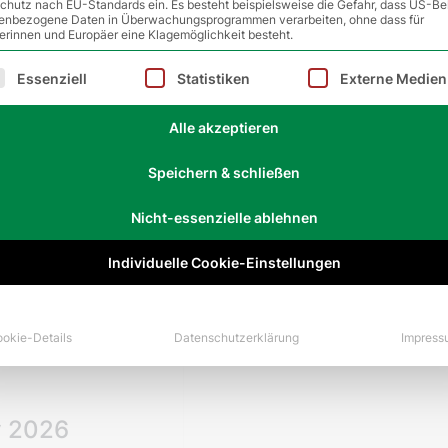
chutz nach EU-Standards ein. Es besteht beispielsweise die Gefahr, dass US-B
y 2026
Match
enbezogene Daten in Überwachungsprogrammen verarbeiten, ohne dass für
erinnen und Europäer eine Klagemöglichkeit besteht.
Turnierba
lgt eine Liste der Service-Gruppen, für die eine Einwilligu
Essenziell
Statistiken
Externe Medien
 Krystian
Krystian
bH Season
Season M
Alle akzeptieren
y 2026
Speichern & schließen
Nicht-essenzielle ablehnen
Individuelle Cookie-Einstellungen
okie-Details
Datenschutzerklärung
Impress
y 2026