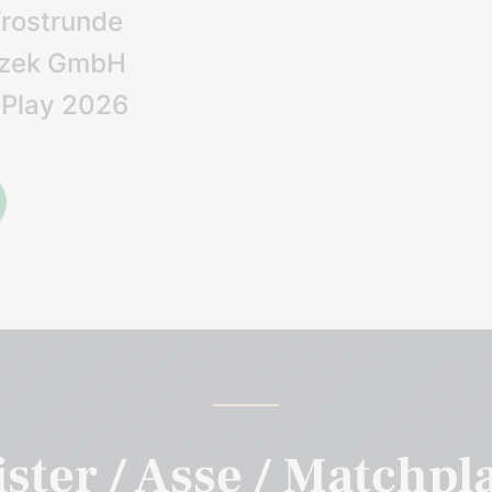
rostrunde
czek GmbH
Play 2026
ter / Asse / Matchpl