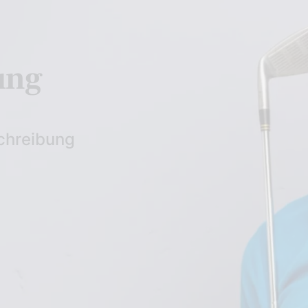
ung
chreibung