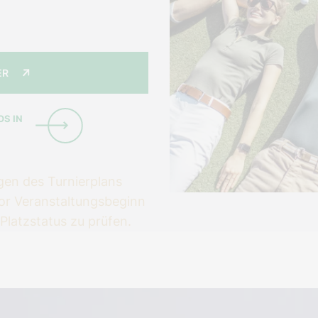
ER
OS IN
gen des Turnierplans
vor Veranstaltungsbeginn
Platzstatus zu prüfen.