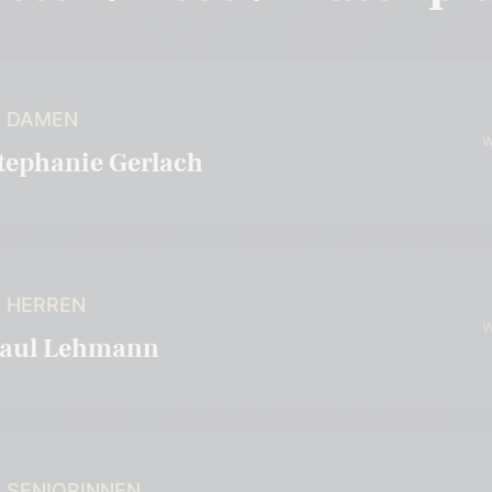
R DAMEN
W
tephanie Gerlach
 HERREN
W
aul Lehmann
 SENIORINNEN