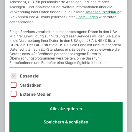
Adressen), z. B. für personalisierte Anzeigen und Inhalte oder
Anzeigen- und Inhaltsmessung.
Weitere Informationen über die
Für Kinder und Jugendliche
Verwendung Ihrer Daten finden Sie in unserer
Datenschutzerklärung
.
Sie können Ihre Auswahl jederzeit unter
Einstellungen
widerrufen
oder anpassen.
Mannschaften & Spartengolf
Einige Services verarbeiten personenbezogene Daten in den USA.
Mit Ihrer Einwilligung zur Nutzung dieser Services willigen Sie auch
in die Verarbeitung Ihrer Daten in den USA gemäß Art. 49 (1) lit. a
Golfreisen
GDPR ein. Der EuGH stuft die USA als ein Land mit unzureichendem
Datenschutz nach EU-Standards ein. Es besteht beispielsweise die
Gefahr, dass US-Behörden personenbezogene Daten in
Überwachungsprogrammen verarbeiten, ohne dass für
Über den Club
Europäerinnen und Europäer eine Klagemöglichkeit besteht.
Es folgt eine Liste der Service-Gruppen, für die eine E
Aktuelles
Essenziell
Statistiken
Kontakt / Ansprechpartner
Externe Medien
Alle akzeptieren
Speichern & schließen
Kursübersicht